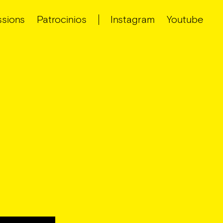
sions
Patrocinios
Instagram
Youtube
toggle
child
menu